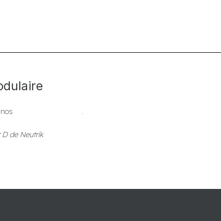
dulaire
c nos
plaques à patchbay
.
 D de Neutrik