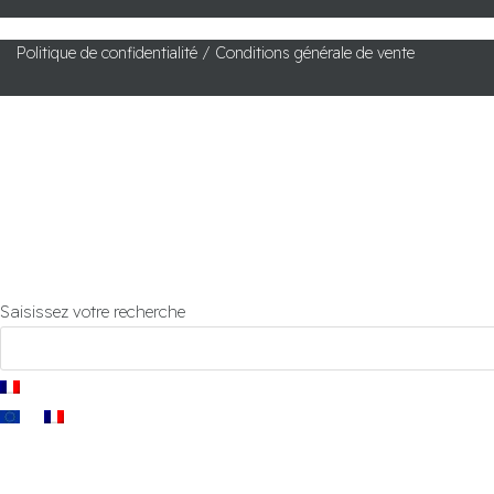
Politique de confidentialité /
Conditions générale de vente
pedalboards
câblage
rendez-vous conseils
catalogue câbles
contact
Insta
Saisissez votre recherche
FR
EN
FR